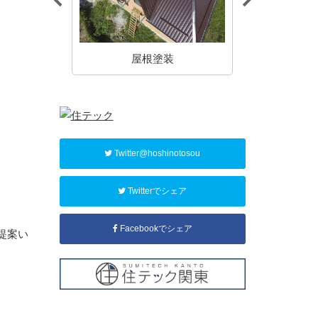
装
屋根塗装
内
Twitter@hoshinotosou
Twitterでシェア
Facebookでシェア
提案い