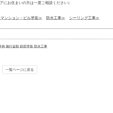
アにお住まいの方は一度ご相談ください）
・マンション・ビル塗装≫
防水工事≫
シーリング工事≫
事例
,
施行金額
,
鉄部塗装
,
防水工事
一覧ページに戻る