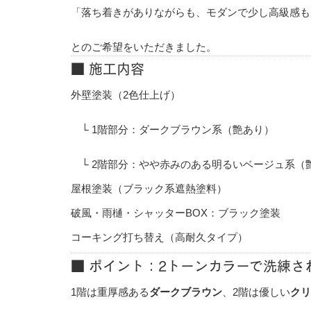
「落ち着きがありながらも、モダンで少し高級感も
とのご希望をいただきました。
■ 施工内容
外壁塗装（2色仕上げ）
└ 1階部分：ダークブラウン系（艶あり）
└ 2階部分：やや赤みのある明るいベージュ系（
屋根塗装（ブラック系遮熱塗料）
破風・雨樋・シャッターBOX：ブラック塗装
コーキング打ち替え（高耐久タイプ）
■ ポイント：2トーンカラーで洗練さ
1階は重厚感ある
ダークブラウン
、2階は優しい
クリ