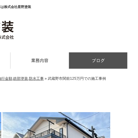
事は株式会社星野塗装
業務内容
ブログ
施行金額
,
鉄部塗装
,
防水工事
»
武蔵野市関前125万円での施工事例