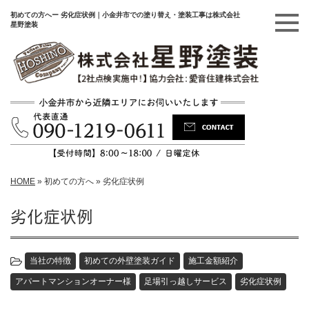
初めての方へー 劣化症状例｜小金井市での塗り替え・塗装工事は株式会社
星野塗装
HOME
»
初めての方へ
»
劣化症状例
劣化症状例
当社の特徴
初めての外壁塗装ガイド
施工金額紹介
アパートマンションオーナー様
足場引っ越しサービス
劣化症状例